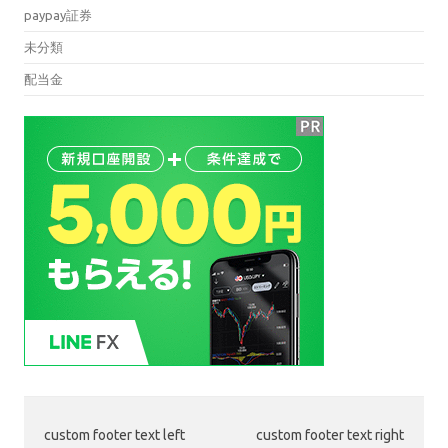
paypay証券
未分類
配当金
custom footer text left
custom footer text right